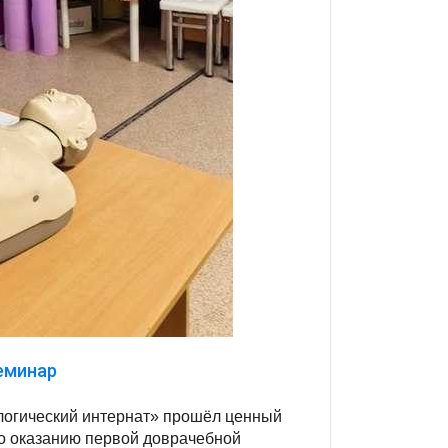
еминар
логический интернат» прошёл ценный
о оказанию первой доврачебной