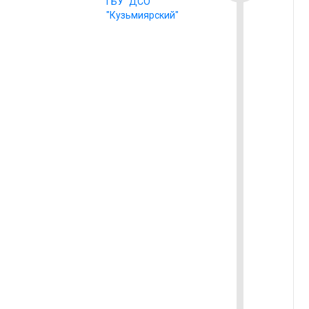
ГБУ "ДСО
"Кузьмиярский"