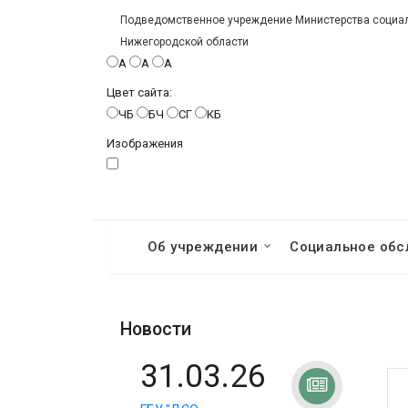
Подведомственное учреждение Министерства социаль
Нижегородской области
A
A
A
Цвет сайта:
ЧБ
БЧ
СГ
КБ
Изображения
Об учреждении
Социальное обс
Новости
31.03.26