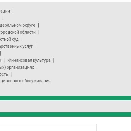
рации
деральном округе
городской области
стной суд
арственных услуг
ы
Финансовая культура
ых) организациях
ость
социального обслуживания