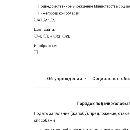
Подведомственное учреждение Министерства социаль
Нижегородской области
A
A
A
Цвет сайта:
ЧБ
БЧ
СГ
КБ
Изображения
Об учреждении
Социальное обс
Порядок подачи жалобы п
Подать заявление (жалобу), предложение, отзы
способами:
в электронной форме на адрес электронной 