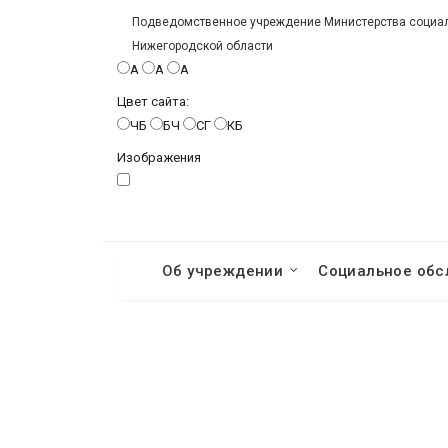
Подведомственное учреждение Министерства социаль
Нижегородской области
A
A
A
Цвет сайта:
ЧБ
БЧ
СГ
КБ
Изображения
Об учреждении
Социальное обс