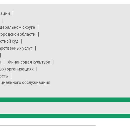
рации
деральном округе
городской области
стной суд
арственных услуг
ы
Финансовая культура
ых) организациях
ость
социального обслуживания