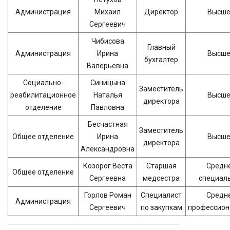
Администрация
Михаил
Директор
Высш
Сергеевич
Чибисова
Главный
Администрация
Ирина
Высш
бухгалтер
Валерьевна
Социально-
Синицына
Заместитель
реабилитационное
Наталья
Высш
директора
отделение
Павловна
Бесчастная
Заместитель
Общее отделение
Ирина
Высш
директора
Александровна
Козорог Веста
Старшая
Средн
Общее отделение
Сергеевна
медсестра
специал
Горлов Роман
Специалист
Средн
Администрация
Сергеевич
по закупкам
профессион