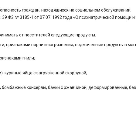
опасность граждан, находящихся на социальном обслуживании,
 39 ФЗ № 3185-1 от 07.07. 1992 года «О психиатрической помощи и
ринимать от посетителей следующие продукты:
и, признаками порчи и загрязнения; подмоченные продукты в мяг
признаками гнили;
), куриные яйца с загрязненной скорлупой;
, бомбажные консервы, банки с ржавчиной, деформированные, бе