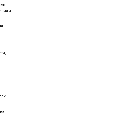
ими
ения и
я.
ти,
док
 на