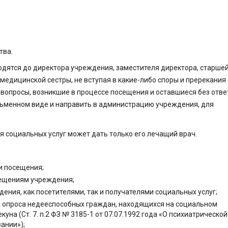
тва.
одятся до директора учреждения, заместителя директора, старше
 медицинской сестры, не вступая в какие-либо споры и пререкания 
вопросы, возникшие в процессе посещения и оставшиеся без отве
сьменном виде и направить в администрацию учреждения, для
 социальных услуг может дать только его лечащий врач.
и посещения;
ещениям учреждения;
ения, как посетителями, так и получателями социальных услуг;
м опроса недееспособных граждан, находящихся на социальном
уна (Ст. 7. п.2 ФЗ № 3185-1 от 07.07.1992 года «О психиатрической
ании»);