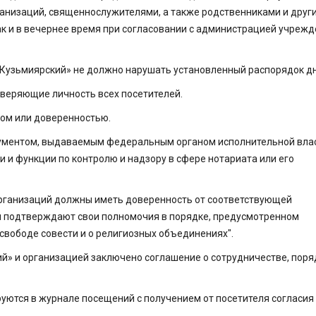
ганизаций, священнослужителями, а также родственниками и друг
ак и в вечернее время при согласовании с администрацией учрежд
Кузьмиярский» не должно нарушать установленный распорядок дн
оверяющие личность всех посетителей.
ром или доверенностью.
кументом, выдаваемым федеральным органом исполнительной влас
 функции по контролю и надзору в сфере нотариата или его
 организаций должны иметь доверенность от соответствующей
 подтверждают свои полномочия в порядке, предусмотренном
свободе совести и о религиозных объединениях".
кий» и организацией заключено соглашение о сотрудничестве, поря
руются в журнале посещений с получением от посетителя согласия