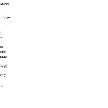
рации»
5-1 от
уг
 и
но-
акже
ание
97-20
597-
 в