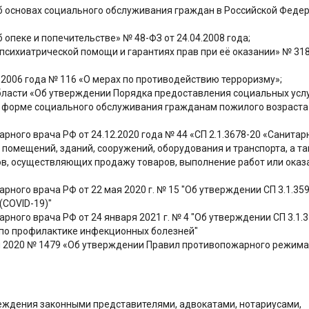
б основах социального обслуживания граждан в Российской Феде
опеке и попечительстве» № 48-ФЗ от 24.04.2008 года;
сихиатрической помощи и гарантиях прав при её оказании» № 318
.2006 года № 116 «О мерах по противодействию терроризму»;
ласти «Об утверждении Порядка предоставления социальных усл
 форме социального обслуживания гражданам пожилого возраста
рного врача РФ от 24.12.2020 года № 44 «СП 2.1.3678-20 «Санитар
помещений, зданий, сооружений, оборудования и транспорта, а т
в, осуществляющих продажу товаров, выполнение работ или оказ
рного врача РФ от 22 мая 2020 г. № 15 "Об утверждении СП 3.1.35
(COVID-19)"
рного врача РФ от 24 января 2021 г. № 4 "Об утверждении СП 3.1.3
 по профилактике инфекционных болезней"
я 2020 № 1479 «Об утверждении Правил противопожарного режима
реждения законными представителями, адвокатами, нотариусами,