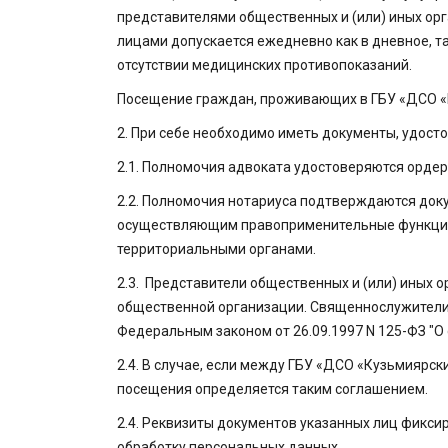
представителями общественных и (или) иных ор
лицами допускается ежедневно как в дневное, т
отсутствии медицинских противопоказаний.
Посещение граждан, проживающих в ГБУ «ДСО «
2. При себе необходимо иметь документы, удост
2.1. Полномочия адвоката удостоверяются орде
2.2. Полномочия нотариуса подтверждаются до
осуществляющим правоприменительные функции и
территориальными органами.
2.3. Представители общественных и (или) иных
общественной организации. Священнослужители
Федеральным законом от 26.09.1997 N 125-ФЗ "О 
2.4. В случае, если между ГБУ «ДСО «Кузьмиярс
посещения определяется таким соглашением.
2.4. Реквизиты документов указанных лиц фикси
обработку персональных данных.