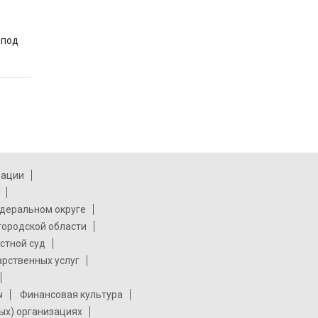
 под
рации
деральном округе
городской области
стной суд
арственных услуг
ы
Финансовая культура
ых) организациях