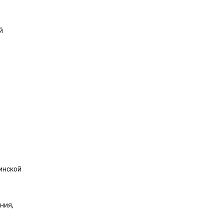
й
инской
ния,