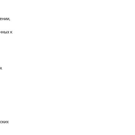
ении,
нных к
я.
нских