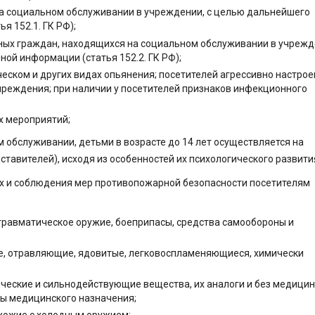
а социальном обслуживании в учреждении, с целью дальнейшего
я 152.1. ГК РФ);
ных граждан, находящихся на социальном обслуживании в учрежд
ой информации (статья 152.2. ГК РФ);
ческом и других видах опьянения; посетителей агрессивно настрое
чреждения; при наличии у посетителей признаков инфекционного
х мероприятий;
обслуживании, детьми в возрасте до 14 лет осуществляется на
тавителей), исходя из особенностей их психологического развити
х и соблюдения мер противопожарной безопасности посетителям
 травматическое оружие, боеприпасы, средства самообороны и
е, отравляющие, ядовитые, легковоспламеняющиеся, химически
ческие и сильнодействующие вещества, их аналоги и без медици
ы медицинского назначения;