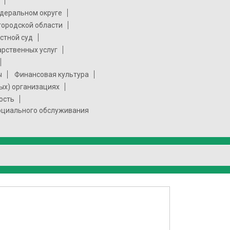
деральном округе
городской области
стной суд
арственных услуг
ы
Финансовая культура
ых) организациях
ость
социального обслуживания