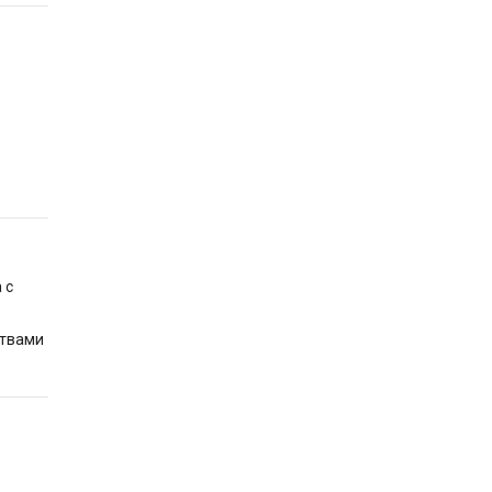
 с
ствами