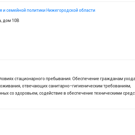
я и семейной политики Нижегородской области
а, дом 10В
ловиях стационарного пребывания. Обеспечение гражданам ухода
проживания, отвечающих санитарно–гигиеническим требованиям,
нных со здоровьем, содействие в обеспечение техническими сред