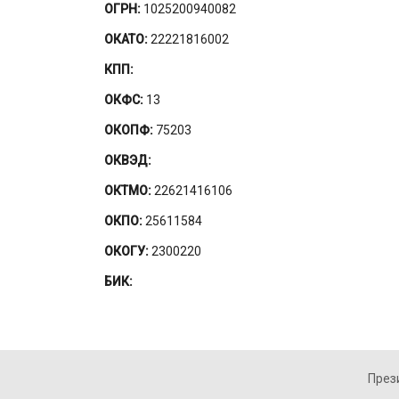
ОГРН:
1025200940082
ОКАТО:
22221816002
КПП:
ОКФС:
13
ОКОПФ:
75203
ОКВЭД:
ОКТМО:
22621416106
ОКПО:
25611584
ОКОГУ:
2300220
БИК:
През