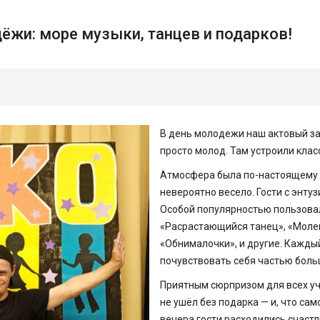
жи: море музыки, танцев и подарков!
В день молодежи наш актовый зал
просто молод. Там устроили кла
Атмосфера была по-настоящему 
невероятно весело. Гости с энт
Особой популярностью пользовал
«Расрастающийся танец», «Моле
«Обнималочки», и другие. Каждый
почувствовать себя частью бол
Приятным сюрпризом для всех уч
не ушёл без подарка — и, что сам
вечера гости расходились счаст