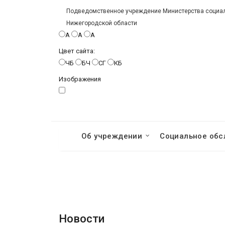
Подведомственное учреждение Министерства социаль
Нижегородской области
A
A
A
Цвет сайта:
ЧБ
БЧ
СГ
КБ
Изображения
Об учреждении
Социальное обс
Новости