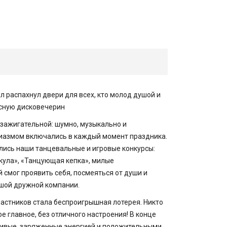
 распахнул двери для всех, кто молод душой и
ссную дисковечерин
зажигательной: шумно, музыкально и
узиазмом включались в каждый момент праздника.
ись наши танцевальные и игровые конкурсы:
кула», «Танцующая кепка», милые
 смог проявить себя, посмеяться от души и
ьшой дружной компании.
астников стала беспроигрышная лотерея. Никто
ое главное, без отличного настроения! В конце
ливые, заряженные энергией и положительными