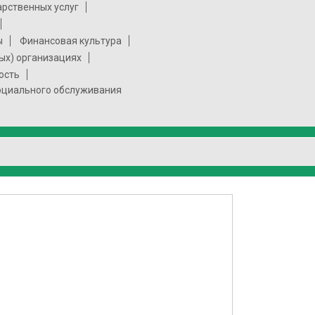
арственных услуг
ы
Финансовая культура
ых) организациях
ость
социального обслуживания