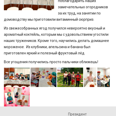
поблагодарить наших
замечательных огородников
за их труд, на занятии по
домоводству мы приготовили витаминный сюрприз.
Из свежесобранных ягод получился невероятно вкусный и
ароматный коктейль, которым мы с удовольствием угостили
наших тружеников. Кроме того, научились делать домашнее
мороженое. Из клубники, апельсина и банана был
приготовлен яркий и полезный фруктовый лёд.
Все угощения получились просто пальчики оближешь!
Президент