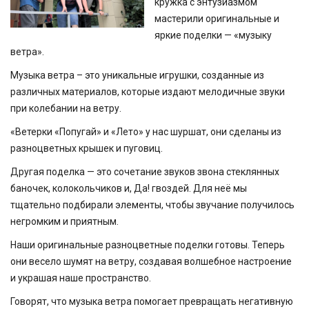
кружка с энтузиазмом
мастерили оригинальные и
яркие поделки — «музыку
ветра».
Музыка ветра – это уникальные игрушки, созданные из
различных материалов, которые издают мелодичные звуки
при колебании на ветру.
«Ветерки «Попугай» и «Лето» у нас шуршат, они сделаны из
разноцветных крышек и пуговиц.
Другая поделка — это сочетание звуков звона стеклянных
баночек, колокольчиков и, Да! гвоздей. Для неё мы
тщательно подбирали элементы, чтобы звучание получилось
негромким и приятным.
Наши оригинальные разноцветные поделки готовы. Теперь
они весело шумят на ветру, создавая волшебное настроение
и украшая наше пространство.
Говорят, что музыка ветра помогает превращать негативную