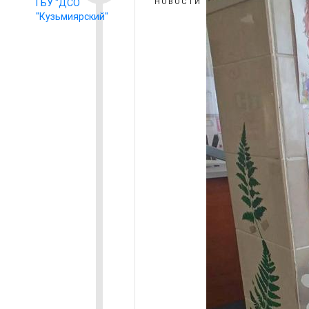
ГБУ "ДСО
НОВОСТИ
"Кузьмиярский"