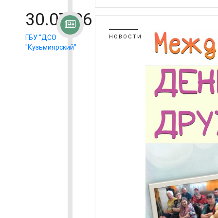
30.07.26
ГБУ "ДСО
НОВОСТИ
"Кузьмиярский"