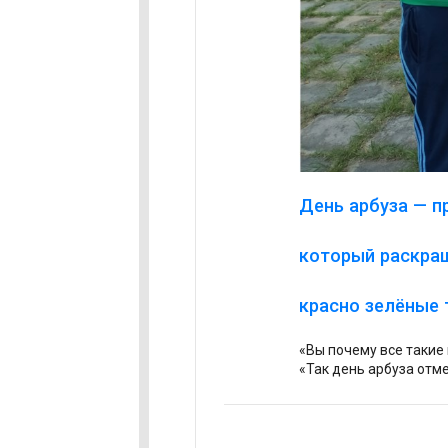
День арбуза — п
который раскраш
красно зелёные 
«Вы почему все такие
«Так день арбуза отм