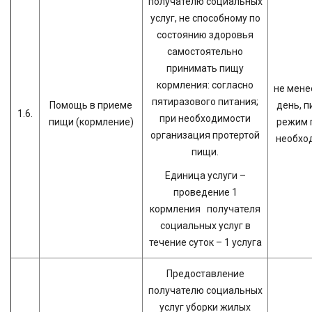
получателю социальных
услуг, не способному по
состоянию здоровья
самостоятельно
принимать пищу
кормления: согласно
не менее
пятиразового питания;
Помощь в приеме
день, п
1.6.
при необходимости
пищи (кормление)
режим 
организация протертой
необхо
пищи.
Единица услуги –
проведение 1
кормления получателя
социальных услуг в
течение суток – 1 услуга
Предоставление
получателю социальных
услуг уборки жилых