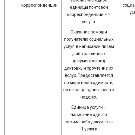
заполнение одной
корреспонденции
социа
единицы почтовой
ус
корреспонденции – 1
услуга.
Оказание помощи
получателю социальных
услуг в написании писем
,либо различных
документов под
диктовку и прочтение их
вслух. Предоставляется
по мере необходимости,
но не чаще одного раза в
неделю.
Единица услуги –
написание одного
письма либо документа
-1 услуга.