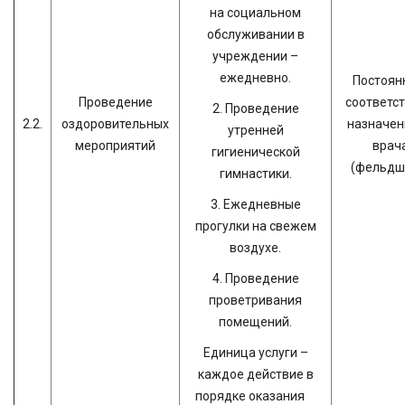
на социальном
обслуживании в
учреждении –
ежедневно.
Постоянн
Проведение
соответст
2. Проведение
2.2.
оздоровительных
назначе
утренней
мероприятий
врач
гигиенической
(фельдш
гимнастики.
3. Ежедневные
прогулки на свежем
воздухе.
4. Проведение
проветривания
помещений.
Единица услуги –
каждое действие в
порядке оказания