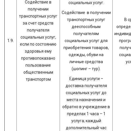
Содействие в
социальных услуг.
получении
Содействие в получении
транспортных услуг
транспортных услуг
В с
за счет средств
дееспособным
опреде
получателя
получателям
индивид
социальных услуг,
1.9.
социальных услуг для
прогр
если по состоянию
приобретения товаров,
получ
здоровья ему
одежды, обуви на
социа
противопоказано
личные средства
ус
пользование
(шопинг – тур).
общественным
Единица услуги –
транспортом
доставка получателя
социальных услуг до
места назначения и
обратно в учреждение в
пределах 1 часа – 1
услуга; каждый
дополнительный час