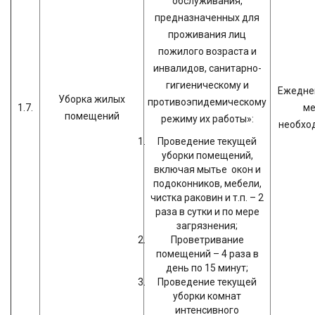
обслуживания,
предназначенных для
проживания лиц
пожилого возраста и
инвалидов, санитарно-
гигиеническому и
Ежеднев
Уборка жилых
противоэпидемическому
1.7.
ме
помещений
режиму их работы»:
необхо
Проведение текущей
уборки помещений,
включая мытье окон и
подоконников, мебели,
чистка раковин и т.п. – 2
раза в сутки и по мере
загрязнения;
Проветривание
помещений – 4 раза в
день по 15 минут;
Проведение текущей
уборки комнат
интенсивного