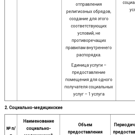
социа
отправления
ус
религиозных обрядов,
создание для этого
соответствующих
условий, не
противоречащих
правилам внутреннего
распорядка.
Единица услуги –
предоставление
помещения для одного
получателя социальных
услуг – 1 услуга
2. Социально-медицинские
Наименование
Объем
Периодич
№ п/
социально-
предоставления
предоста