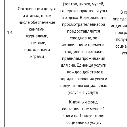
(театра, цирка, музей,
Организация досуга
галереи, парка культуры
В с
и отдыха, в том
и отдыха. Возможность
опреде
числе обеспечение
просмотра телевизора
индивид
книгами,
предоставляется
1.4.
прогр
журналами,
ежедневно, за
получ
газетами,
исключением времени,
социа
настольными
отведенного согласно
ус
играми
правилам проживания
для сна. Единица услуги
– каждое действие в
порядке оказания услуги
получателю социальных
услуг – 1 услуга.
Книжный фонд
составляет не менее 1
книги на 1 получателя
социальных услуг,