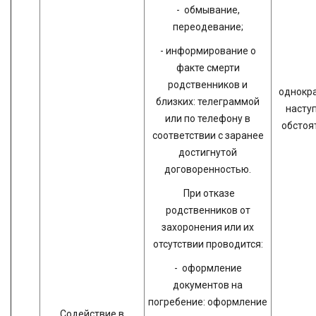
- обмывание,
переодевание;
- информирование о
факте смерти
родственников и
однокра
близких: телеграммой
насту
или по телефону в
обстоя
соответствии с заранее
достигнутой
договоренностью.
При отказе
родственников от
захоронения или их
отсутствии проводится:
- оформление
документов на
погребение: оформление
Содействие в