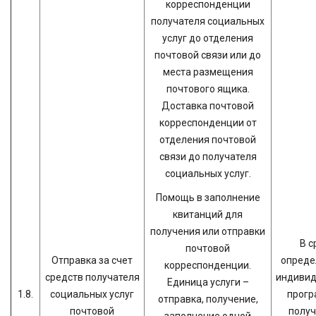
корреспонденции
получателя социальных
услуг до отделения
почтовой связи или до
места размещения
почтового ящика.
Доставка почтовой
корреспонденции от
отделения почтовой
связи до получателя
социальных услуг.
Помощь в заполнение
квитанций для
получения или отправки
В с
почтовой
Отправка за счет
опреде
корреспонденции.
средств получателя
индивид
Единица услуги –
1.8.
социальных услуг
прогр
отправка, получение,
почтовой
получ