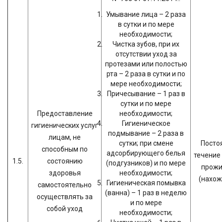
Умывание лица – 2 раза
в сутки и по мере
необходимости;
Чистка зубов, при их
отсутствии уход за
протезами или полостью
рта – 2 раза в сутки и по
мере необходимости;
Причесывание – 1 раз в
сутки и по мере
Предоставление
необходимости;
Гигиеническое
гигиенических услуг
подмывание – 2 раза в
лицам, не
сутки; при смене
Постоя
способным по
адсорбирующего белья
течение
1.5.
состоянию
(подгузников) и по мере
прожи
здоровья
необходимости;
(нахож
Гигиеническая помывка
самостоятельно
(ванна) – 1 раз в неделю
осуществлять за
и по мере
собой уход
необходимости;