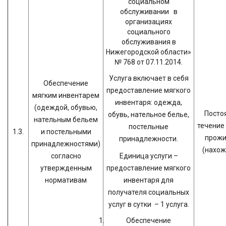
социальном
обслуживании в
организациях
социального
обслуживания в
Нижегородской области»
№ 768 от 07.11.2014.
Услуга включает в себя
Обеспечение
предоставление мягкого
мягким инвентарем
инвентаря: одежда,
(одеждой, обувью,
Постоя
обувь, нательное белье,
нательным бельем
течение
постельные
1.3.
и постельными
прожи
принадлежности.
принадлежностями)
(нахож
согласно
Единица услуги –
утвержденным
предоставление мягкого
нормативам
инвентаря для
получателя социальных
услуг в сутки – 1 услуга.
Обеспечение