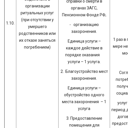
справки о смерти в
организации
органах ЗАГС,
ритуальных услуг
Пенсионном Фонде РФ;
(при отсутствии у
1.10.
- организацию
умершего
захоронения.
родственников или
1 раз в 
их отказе заняться
Единица услуги –
мере не
погребением)
каждое действие в
мо
порядке оказания
услуги – 1 услуга.
2. Благоустройство мест
Согл
захоронения.
потре
получ
Единица услуги –
социа
обустройство одного
места захоронения – 1
усл
услуга
период 
догов
3. Предоставление
предост
помещения для