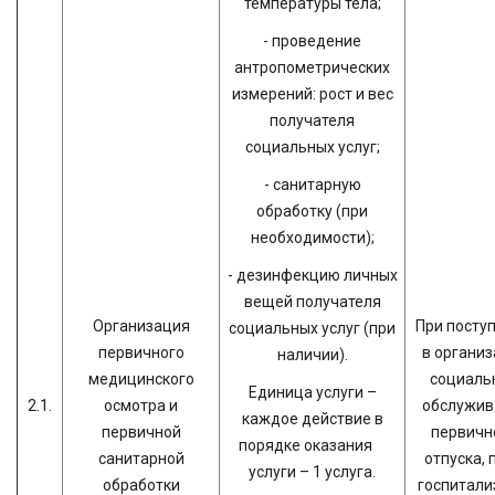
температуры тела;
- проведение
антропометрических
измерений: рост и вес
получателя
социальных услуг;
- санитарную
обработку (при
необходимости);
- дезинфекцию личных
вещей получателя
Организация
При посту
социальных услуг (при
первичного
в органи
наличии).
медицинского
социаль
Единица услуги –
2.1.
осмотра и
обслужив
каждое действие в
первичной
первично
порядке оказания
санитарной
отпуска, 
услуги – 1 услуга.
обработки
госпитали