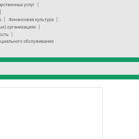
арственных услуг
ы
Финансовая культура
ых) организациях
ость
социального обслуживания