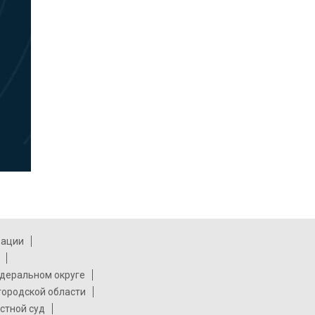
рации
деральном округе
городской области
стной суд