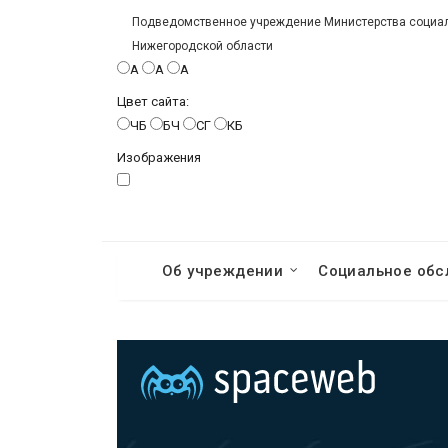
Подведомственное учреждение Министерства социаль
Нижегородской области
A
A
A
Цвет сайта:
ЧБ
БЧ
СГ
КБ
Изображения
Об учреждении
Социальное обс