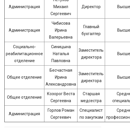
Администрация
Михаил
Директор
Высш
Сергеевич
Чибисова
Главный
Администрация
Ирина
Высш
бухгалтер
Валерьевна
Социально-
Синицына
Заместитель
реабилитационное
Наталья
Высш
директора
отделение
Павловна
Бесчастная
Заместитель
Общее отделение
Ирина
Высш
директора
Александровна
Козорог Веста
Старшая
Средн
Общее отделение
Сергеевна
медсестра
специал
Горлов Роман
Специалист
Средн
Администрация
Сергеевич
по закупкам
профессион